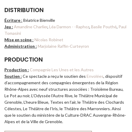
DISTRIBUTION
Écriture
:
Béatrice Bienville
Jeu :
Amandine Charlier
,
Léa Darmon - -Raphoz
,
Basile Pouthé
,
Paul
Tomasini
Mise en scène
:
Nicolas Robinet
Administration :
Marjolaine Raffin-Curteyron
PRODUCTION
Production :
Compagnie Les Unes et les Autres
Soutien :
Ce spectacle a reçu le soutien des
Envolées
, dispositif
d’accompagnement des compagnies émergentes de la Région
Rhône-Alpes avec neuf structures associées : Troisième Bureau,
Le Pot au noir, L’Odyssée l’Autre Rive, le Théâtre Municipal de
Grenoble, L’heure Bleue, Textes en l’air, le Théâtre des Clochards
Célestes, Le Théâtre de l’Iris, le Théâtre des Marronniers. Ainsi
que le soutien du ministère de la Culture-DRAC Auvergne-Rhône-
Alpes et de la Ville de Grenoble.