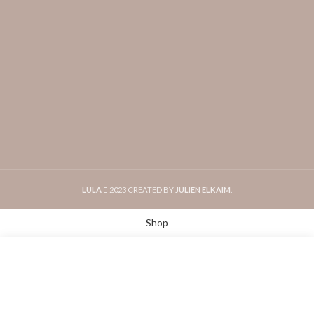
LULA
2023 CREATED BY
JULIEN ELKAIM
.
Shop
Start typing to see posts you are looking for.