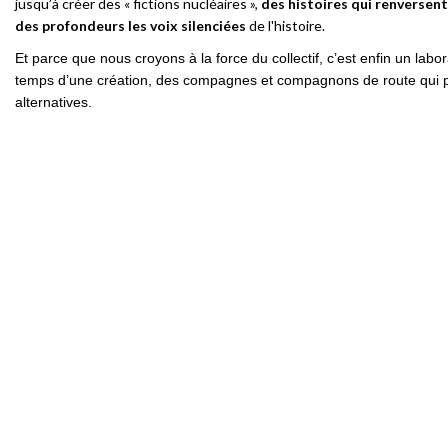
jusqu’à créer des « fictions nucléaires »,
des histoires qui renversen
des profondeurs les voix silenciées
de l'histoire.
Et parce que nous croyons à la force du collectif, c’est enfin un labo
temps d’une création, des compagnes et compagnons de route qui par
alternatives.
Compagnie Les Unes et les Autres (LULA)
Administratrice
: Marjolaine Raffin-Curteyron
marjolaine.raffin@lesunesetlesautres.com
(+33) 6 70 39 68 06
Grenoble (38 000) / Paris (75 000)